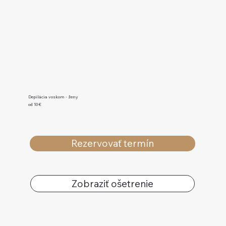
Depilácia voskom - ženy
od 10€
Rezervovať termín
Zobraziť ošetrenie