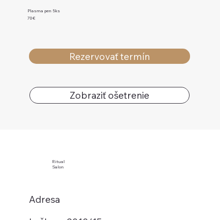
Plasma pen 5ks
70€
Rezervovať termín
Zobraziť ošetrenie
Ritual
Salon
Adresa