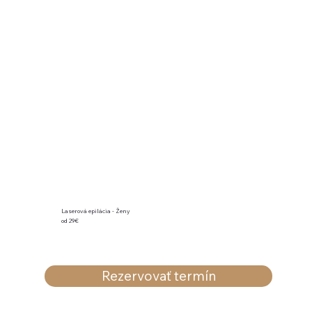
Laserová epilácia - Ženy
od 29€
Rezervovať termín