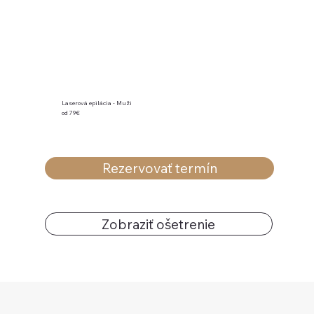
Laserová epilácia - Muži
od 79€
Rezervovať termín
Zobraziť ošetrenie