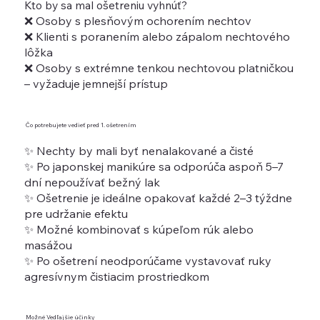
Kto by sa mal ošetreniu vyhnúť?
❌ Osoby s plesňovým ochorením nechtov
❌ Klienti s poranením alebo zápalom nechtového
lôžka
❌ Osoby s extrémne tenkou nechtovou platničkou
– vyžaduje jemnejší prístup
Čo potrebujete vedieť pred 1. ošetrením
✨ Nechty by mali byť nenalakované a čisté
✨ Po japonskej manikúre sa odporúča aspoň 5–7
dní nepoužívať bežný lak
✨ Ošetrenie je ideálne opakovať každé 2–3 týždne
pre udržanie efektu
✨ Možné kombinovať s kúpeľom rúk alebo
masážou
✨ Po ošetrení neodporúčame vystavovať ruky
agresívnym čistiacim prostriedkom
Možné Vedľajšie účinky