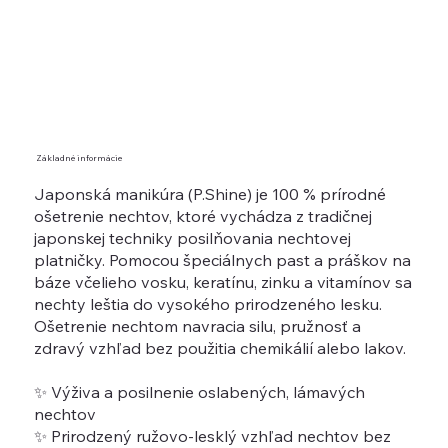
Základné informácie
Japonská manikúra (P.Shine) je 100 % prírodné
ošetrenie nechtov, ktoré vychádza z tradičnej
japonskej techniky posilňovania nechtovej
platničky. Pomocou špeciálnych past a práškov na
báze včelieho vosku, keratínu, zinku a vitamínov sa
nechty leštia do vysokého prirodzeného lesku.
Ošetrenie nechtom navracia silu, pružnosť a
zdravý vzhľad bez použitia chemikálií alebo lakov.
✨ Výživa a posilnenie oslabených, lámavých
nechtov
✨ Prirodzený ružovo-lesklý vzhľad nechtov bez