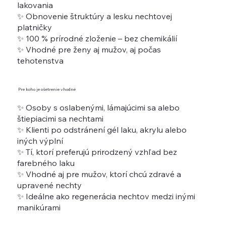
lakovania
✨ Obnovenie štruktúry a lesku nechtovej
platničky
✨ 100 % prírodné zloženie – bez chemikálií
✨ Vhodné pre ženy aj mužov, aj počas
tehotenstva
Pre koho je ošetrenie vhodné
✨ Osoby s oslabenými, lámajúcimi sa alebo
štiepiacimi sa nechtami
✨ Klienti po odstránení gél laku, akrylu alebo
iných výplní
✨ Tí, ktorí preferujú prirodzený vzhľad bez
farebného laku
✨ Vhodné aj pre mužov, ktorí chcú zdravé a
upravené nechty
✨ Ideálne ako regenerácia nechtov medzi inými
manikúrami