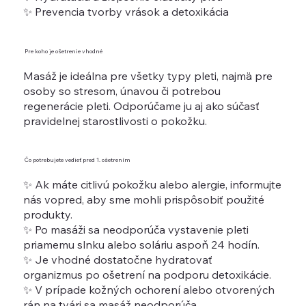
✨ Prevencia tvorby vrások a detoxikácia
Pre koho je ošetrenie vhodné
Masáž je ideálna pre všetky typy pleti, najmä pre
osoby so stresom, únavou či potrebou
regenerácie pleti. Odporúčame ju aj ako súčasť
pravidelnej starostlivosti o pokožku.
Čo potrebujete vedieť pred 1. ošetrením
✨ Ak máte citlivú pokožku alebo alergie, informujte
nás vopred, aby sme mohli prispôsobiť použité
produkty.
✨ Po masáži sa neodporúča vystavenie pleti
priamemu slnku alebo soláriu aspoň 24 hodín.
✨ Je vhodné dostatočne hydratovať
organizmus po ošetrení na podporu detoxikácie.
✨ V prípade kožných ochorení alebo otvorených
rán na tvári sa masáž neodporúča.