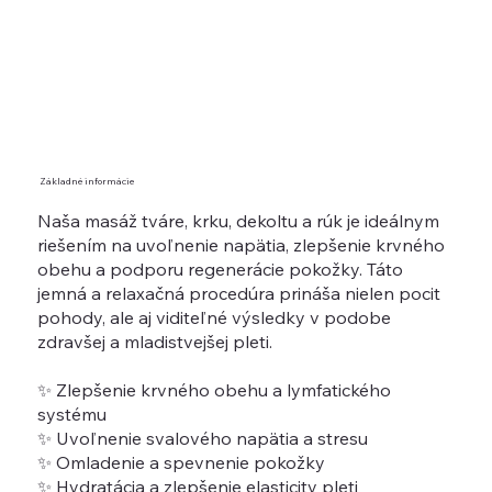
Základné informácie
Naša masáž tváre, krku, dekoltu a rúk je ideálnym
riešením na uvoľnenie napätia, zlepšenie krvného
obehu a podporu regenerácie pokožky. Táto
jemná a relaxačná procedúra prináša nielen pocit
pohody, ale aj viditeľné výsledky v podobe
zdravšej a mladistvejšej pleti.
✨ Zlepšenie krvného obehu a lymfatického
systému
✨ Uvoľnenie svalového napätia a stresu
✨ Omladenie a spevnenie pokožky
✨ Hydratácia a zlepšenie elasticity pleti