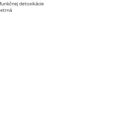
funkčnej detoxikácie
šetrná