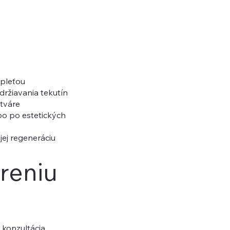
pleťou
držiavania tekutín
 tváre
o po estetických
jej regeneráciu
treniu
 konzultácia