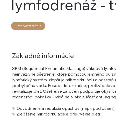
lymfodrenáž - t
Rezervovať termín
Základné informácie
SPM (Sequential Pneumatic Massage) vákuová lymfod
neinvazívne ošetrenie, ktoré pomocou jemného pulzn
lymfatický systém, zlepšuje mikrocirkuláciu a odstraňuj
prebytočnú vodu. Pôsobí detoxikačne, protizápalovo a
revitalizuje pleť. Ošetrenie zároveň podporuje okysl
regenerácii pokožky – ideálne aj ako súčasť anti-aging 
✨ Odvodnenie a redukcia opuchov (napr. pod očami)
✨ Zlepšenie mikrocirkulácie a prekrvenia pleti