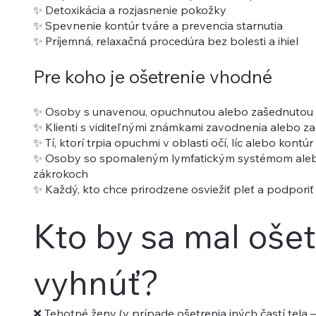
✨ Detoxikácia a rozjasnenie pokožky
✨ Spevnenie kontúr tváre a prevencia starnutia
✨ Príjemná, relaxačná procedúra bez bolesti a ihiel
Pre koho je ošetrenie vhodné
✨ Osoby s unavenou, opuchnutou alebo zašednutou 
✨ Klienti s viditeľnými známkami zavodnenia alebo za
✨ Tí, ktorí trpia opuchmi v oblasti očí, líc alebo kontúr
✨ Osoby so spomaleným lymfatickým systémom aleb
zákrokoch
✨ Každý, kto chce prirodzene osviežiť pleť a podporiť 
Kto by sa mal oše
vyhnúť?
❌ Tehotné ženy (v prípade ošetrenia iných častí tela –