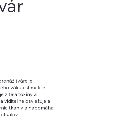
vár
renáž tváre je
ého vákua stimuluje
e z tela toxíny a
 viditeľne osviežuje a
ičenie tkanív a napomáha
rituálov.