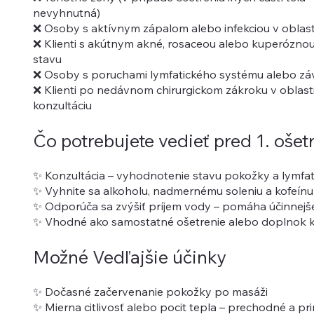
nevyhnutná)
❌ Osoby s aktívnym zápalom alebo infekciou v oblast
❌ Klienti s akútnym akné, rosaceou alebo kuperózno
stavu
❌ Osoby s poruchami lymfatického systému alebo z
❌ Klienti po nedávnom chirurgickom zákroku v oblasti
konzultáciu
Čo potrebujete vedieť pred 1. ošet
✨ Konzultácia – vyhodnotenie stavu pokožky a lymfa
✨ Vyhnite sa alkoholu, nadmernému soleniu a kofeín
✨ Odporúča sa zvýšiť príjem vody – pomáha účinnejšej
✨ Vhodné ako samostatné ošetrenie alebo doplnok 
Možné Vedľajšie účinky
✨ Dočasné začervenanie pokožky po masáži
✨ Mierna citlivosť alebo pocit tepla – prechodné a pr