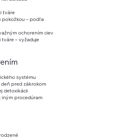
i tváre
u pokožkou – podľa
ávažným ochorením ciev
 tváre – vyžaduje
rením
tického systému
u deň pred zákrokom
 detoxikácii
k iným procedúram
irodzené